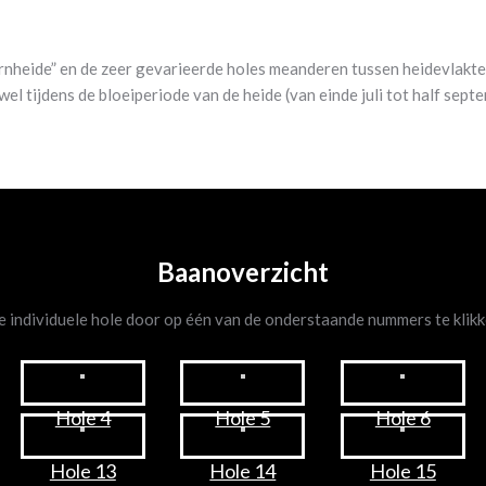
heide” en de zeer gevarieerde holes meanderen tussen heidevlakte
l tijdens de bloeiperiode van de heide (van einde juli tot half septe
Baanoverzicht
ke individuele hole door op één van de onderstaande nummers te klik
Hole 4
Hole 5
Hole 6
Hole 13
Hole 14
Hole 15