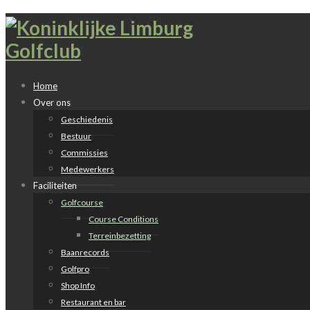
Home
Over ons
Geschiedenis
Bestuur
Commissies
Medewerkers
Faciliteiten
Golfcourse
Course Conditions
Terreinbezetting
Baanrecords
Golfpro
Shop Info
Restaurant en bar