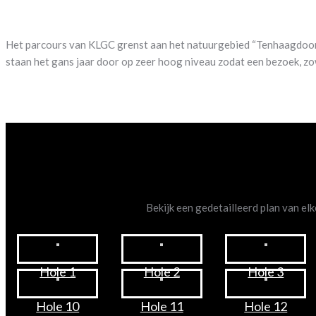
Het parcours van KLGC grenst aan het natuurgebied “Tenhaagdoorn
staan het gans jaar door op zeer hoog niveau zodat een bezoek, zowe
Bekijk een gedetailleerd plan van el
Hole 1
Hole 2
Hole 3
Hole 10
Hole 11
Hole 12