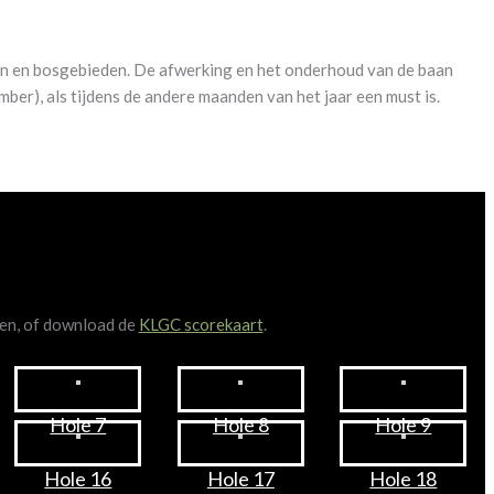
n en bosgebieden. De afwerking en het onderhoud van de baan
mber), als tijdens de andere maanden van het jaar een must is.
ken, of download de
KLGC scorekaart
.
Hole 7
Hole 8
Hole 9
Hole 16
Hole 17
Hole 18