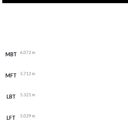
6.072 m
MBT
5.712 m
MFT
5.321 m
LBT
5.029 m
LFT