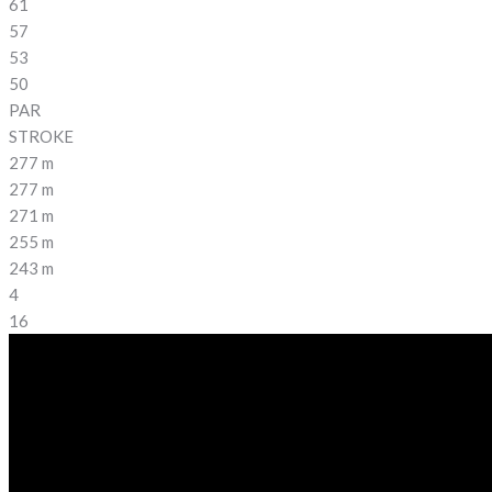
61
57
53
50
PAR
STROKE
277 m
277 m
271 m
255 m
243 m
4
16