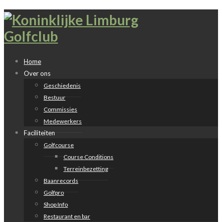
Home
Over ons
Geschiedenis
Bestuur
Commissies
Medewerkers
Faciliteiten
Golfcourse
Course Conditions
Terreinbezetting
Baanrecords
Golfpro
Shop Info
Restaurant en bar