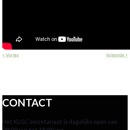
< Vorige
Volgende >
CONTACT
Het KLGC secretariaat is dagelijks open van
09:00 uur tot 18:00 uur.