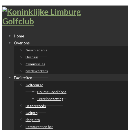
Home
Over ons
Geschiedenis
Bestuur
Commissies
Medewerkers
Faciliteiten
Golfcourse
Course Conditions
Terreinbezetting
Baanrecords
Golfpro
Shop Info
Restaurant en bar