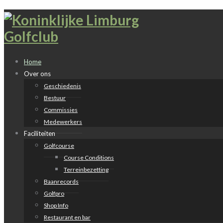
Home
Over ons
Geschiedenis
Bestuur
Commissies
Medewerkers
Faciliteiten
Golfcourse
Course Conditions
Terreinbezetting
Baanrecords
Golfpro
Shop Info
Restaurant en bar