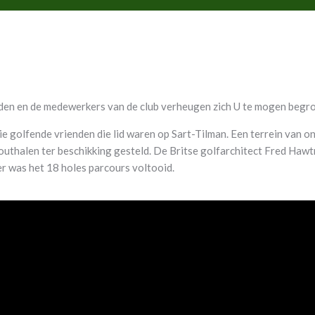
den en de medewerkers van de club verheugen zich U te mogen begro
ie golfende vrienden die lid waren op Sart-Tilman. Een terrein van 
uthalen ter beschikking gesteld. De Britse golfarchitect Fred Hawt
er was het 18 holes parcours voltooid.