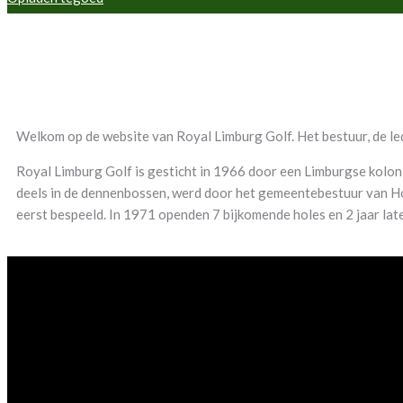
Welkom op de website van Royal Limburg Golf. Het bestuur, de le
Royal Limburg Golf is gesticht in 1966 door een Limburgse kolon
deels in de dennenbossen, werd door het gemeentebestuur van Ho
eerst bespeeld. In 1971 openden 7 bijkomende holes en 2 jaar lat