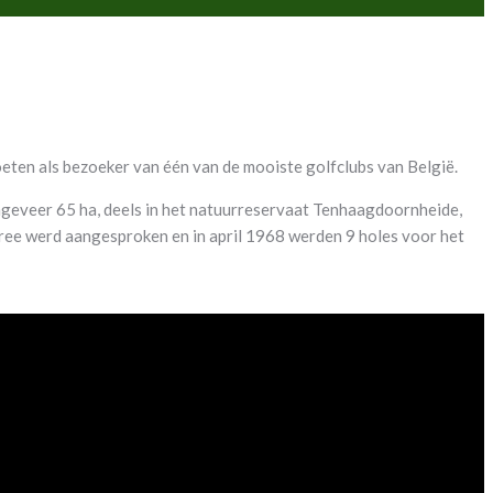
eten als bezoeker van één van de mooiste golfclubs van België.
ongeveer 65 ha, deels in het natuurreservaat Tenhaagdoornheide,
ree werd aangesproken en in april 1968 werden 9 holes voor het