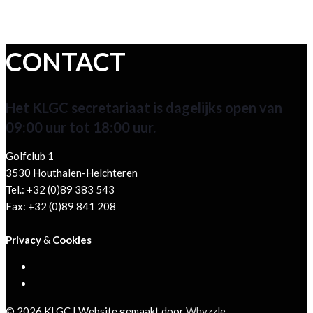
CONTACT
Het KLGC secretariaat is dagelijks open van
09:00 uur tot 18:00 uur.
Golfclub 1
3530 Houthalen-Helchteren
Tel.: +32 (0)89 383 543
Fax: +32 (0)89 841 208
Privacy
&
Cookies
© 2026 KLGC | Website gemaakt door
Whyzzle