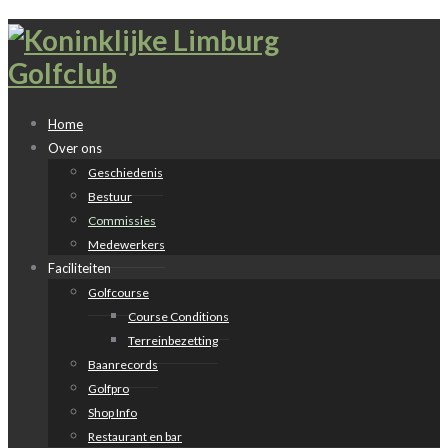
Home
Over ons
Geschiedenis
Bestuur
Commissies
Medewerkers
Faciliteiten
Golfcourse
Course Conditions
Terreinbezetting
Baanrecords
Golfpro
Shop Info
Restaurant en bar